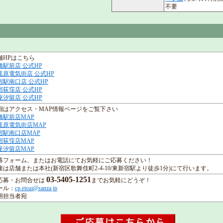
不要
舗HPはこちら
橋駅前店 公式HP
葉原電気街店 公式HP
宿駅南口店 公式HP
宿荻窪店 公式HP
座汐留店 公式HP
細はアクセス・MAP情報ページをご覧下さい
橋駅前店MAP
葉原電気街店MAP
宿駅南口店MAP
宿荻窪店MAP
座汐留店MAP
募フォーム、またはお電話にてお気軽にご応募ください！
接は店舗または本社(新宿区歌舞伎町2-4-10/東新宿駅より徒歩1分)にて行います。
03-5405-1251
応募・お問合せは
までお気軽にどうぞ！
ール：
cp.eisui@sanza.jp
用担当者宛