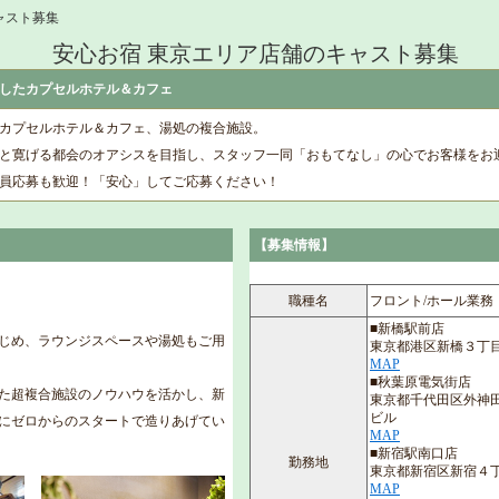
ャスト募集
安心お宿 東京エリア店舗のキャスト募集
したカプセルホテル＆カフェ
なカプセルホテル＆カフェ、湯処の複合施設。
と寛げる都会のオアシスを目指し、スタッフ一同「おもてなし」の心でお客様をお
社員応募も歓迎！「安心」してご応募ください！
【募集情報】
】
職種名
フロント/ホール業務
■新橋駅前店
じめ、ラウンジスペースや湯処もご用
東京都港区新橋３丁目
MAP
■秋葉原電気街店
た超複合施設のノウハウを活かし、新
東京都千代田区外神田
ビル
にゼロからのスタートで造りあげてい
MAP
■新宿駅南口店
勤務地
東京都新宿区新宿４丁
MAP