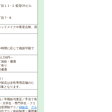
目１１−２ 荻窪OSビル
丁目７−８
ベッドメイクや客室点検、清
い時間に応じて相談可能で
1,550円～
て加給・優遇
て有り
者優遇
迎！
汐留店は女性専用店舗のた
募集となります。
与／半期給与査定／手当て有
婦・大学生・専門学生・フリ
員登用制アリ／
姉妹店
、
グル
割引アリ／前給制度／履歴書