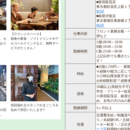
■新宿荻窪店
東京都杉並区上荻１丁
MAP
■銀座汐留店
東京都港区東新橋２
MAP
フロント業務全般・
仕事内容
【ラウンジスペース】
掃など
、セ
朝食や夜食・ソフトドリンクやア
A勤:09:00～18:00
おり
ルコールドリンクなど、無料サー
B勤:18:00～23:00
ビスがたくさん！
勤務時間
C勤:23:00～09:00
上記以外でも働きた
す！
■日勤1,250円～・夜勤
※経験や能力に応じ
時給
※22時以降深夜手当
◎未経験歓迎 !! 経験
18歳以上(高校生不可)
学生・フリーター歓
資格
※新宿荻窪店、銀座
め、女性の方のみの
笑顔溢れるスタッフがまごころを
勤務期間
3ヶ月以上
の設
込めて対応いたします!!
。
交通費支給／制服貸
り／未経験OK／主
待遇
ーター歓迎！／正社
ープ店
利用時の特別