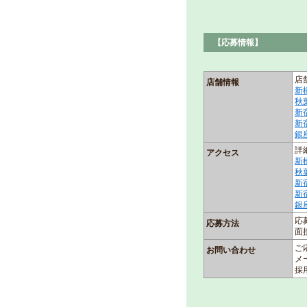
【応募情報】
店
店舗情報
新
秋
新
新
銀
詳
アクセス
新
秋
新
新
銀
応
応募方法
面
ご
お問い合わせ
メ
採