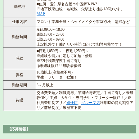
■住所 愛知県名古屋市中区錦3-19-21
勤務地
※地下鉄東山線・名城線 栄駅より徒歩180秒です。
MAP
仕事内容
フロント業務全般・ベッドメイクや客室点検、清掃など
A勤:09:00～18:00
B勤:18:00～23:00
勤務時間
C勤:23:00～09:00
上記以外でも働きたい時間に応じて相談可能です！
■日勤1,050円～・夜勤1,250円～
※経験や能力に応じて加給・優遇
時給
※22時以降深夜手当て有り
◎未経験歓迎 !! 経験者優遇
18歳以上(高校生不可)
資格
学生・フリーター歓迎！
勤務期間
3ヶ月以上
交通費支給／制服貸与／半期給与査定／手当て有り／未経
験OK／主婦・大学生・専門学生・フリーター歓迎！／正
待遇
社員登用制アリ／
姉妹店
、
グループ店
利用時の特別割引ア
リ／前給制度／履歴書不要
【応募情報】