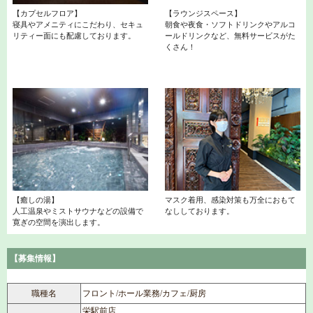
【カプセルフロア】
【ラウンジスペース】
寝具やアメニティにこだわり、セキュ
朝食や夜食・ソフトドリンクやアルコ
リティー面にも配慮しております。
ールドリンクなど、無料サービスがた
くさん！
【癒しの湯】
マスク着用、感染対策も万全におもて
人工温泉やミストサウナなどの設備で
なししております。
寛ぎの空間を演出します。
【募集情報】
職種名
フロント/ホール業務/カフェ/厨房
栄駅前店